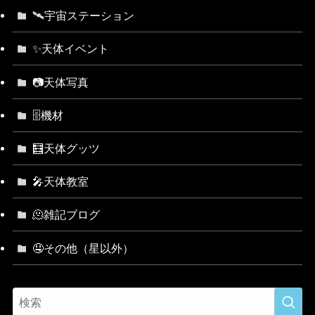
🛰宇宙ステーション
✨天体イベント
📷天体写真
🗄機材
🧮天体グッツ
🎤天体教室
🫠雑記ブログ
🤤その他（星以外）