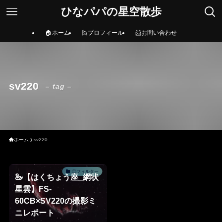
ひなパパの星空散歩
🏠ホーム
🙋プロフィール
📨お問い合わせ
sv220
– tag –
ホーム
sv220
◎フィルター
🦢【はくちょう座_網状
星雲】FS-
60CB×SV220の撮影ミ
ニレポート