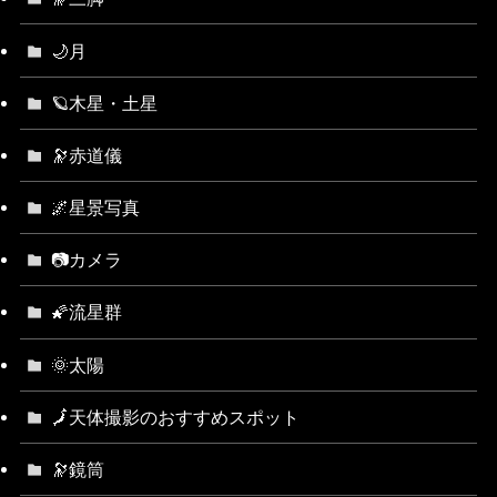
🌙月
🪐木星・土星
🔭赤道儀
🌌星景写真
📷カメラ
🌠流星群
🌞太陽
🗾天体撮影のおすすめスポット
🔭鏡筒