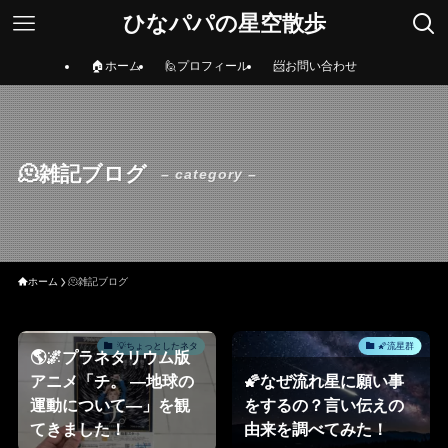
ひなパパの星空散歩
🏠ホーム
🙋プロフィール
📨お問い合わせ
🫠雑記ブログ
– category –
ホーム
🫠雑記ブログ
💡ちょっとしたネタ
🌠流星群
🌎🌌プラネタリウム版
アニメ「チ。 ―地球の
🌠なぜ流れ星に願い事
運動について―」を観
をするの？言い伝えの
てきました！
由来を調べてみた！