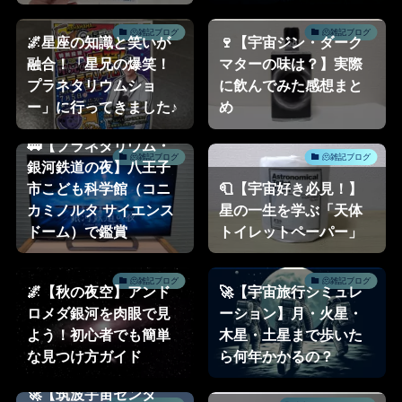
🫠雑記ブログ
🫠雑記ブログ
🌌星座の知識と笑いが
🍷【宇宙ジン・ダーク
融合！「星兄の爆笑！
マターの味は？】実際
プラネタリウムショ
に飲んでみた感想まと
ー」に行ってきました♪
め
🚃【プラネタリウム・
🫠雑記ブログ
🫠雑記ブログ
銀河鉄道の夜】八王子
市こども科学館（コニ
🧻【宇宙好き必見！】
カミノルタ サイエンス
星の一生を学ぶ「天体
ドーム）で鑑賞
トイレットペーパー」
🫠雑記ブログ
🫠雑記ブログ
🌌【秋の夜空】アンド
🚀【宇宙旅行シミュレ
ロメダ銀河を肉眼で見
ーション】月・火星・
よう！初心者でも簡単
木星・土星まで歩いた
な見つけ方ガイド
ら何年かかるの？
🚀【筑波宇宙センタ