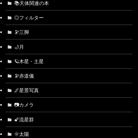
📚天体関連の本
◎フィルター
🔭三脚
🌙月
🪐木星・土星
🔭赤道儀
🌌星景写真
📷カメラ
🌠流星群
🌞太陽