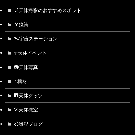
🗾天体撮影のおすすめスポット
🔭鏡筒
🛰宇宙ステーション
✨天体イベント
📷天体写真
🗄機材
🧮天体グッツ
🎤天体教室
🫠雑記ブログ