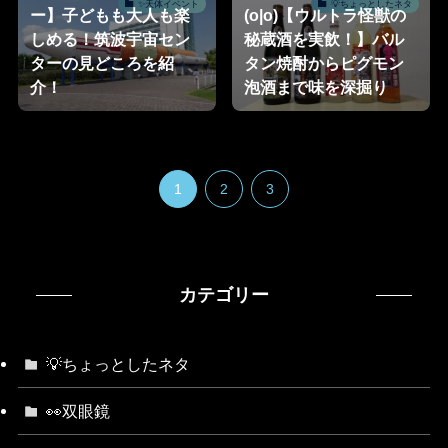
✨天体イベント
💡ちょっとしたネタ
ー】子どもも大人も楽
(o|o)【ウルトラ怪獣の
しめる！筑波宇宙セン
秘蔵酒を実飲！】バル
ターの見どころを紹
タン焼酎からピグモン
介！
泡酒まで味を深掘り
1
2
3
カテゴリー
💡ちょっとしたネタ
👀双眼鏡