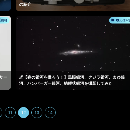
の紹介
🗄機材
📷天体写
サー
🌌【春の銀河を撮ろう！】黒眼銀河、クジラ銀河、まゆ銀
河、ハンバーガー銀河、紡錘状銀河を撮影してみた
11
12
13
14