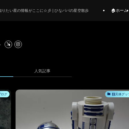
🏠ホーム
りたい星の情報がここに☆彡 | ひなパパの星空散歩
人気記事
ブログ
🧮天体グッ