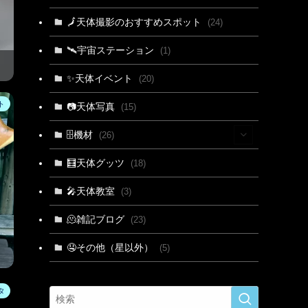
(3)
🗾天体撮影のおすすめスポット
(24)
🛰宇宙ステーション
(1)
✨天体イベント
(20)
ト
📷天体写真
(15)
🗄機材
(26)
(2)
🧮天体グッツ
(18)
(1)
🎤天体教室
(3)
(3)
🫠雑記ブログ
(23)
(2)
🤤その他（星以外）
(5)
(5)
タ
(9)