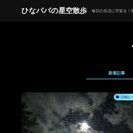
ひなパパの星空散歩
毎日の生活に宇宙を！知
新着記事
🫠雑記