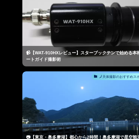
📹【WAT-910HXレビュー】スターブックテンで始める本
ートガイド撮影術
🗾天体撮影のおすすめス
📷【東京・奥多摩湖】都心から2時間！奥多摩湖で星空観