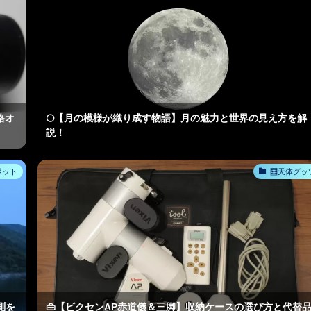
格オ
🌕【月の模様が織り成す物語】月の魅力と世界の見え方を解
説！
ポット
🧮天体グッ
測を
👜【ビクセンAP赤道儀＆三脚】収納ケースの選び方と代替