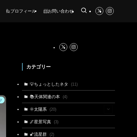
🙋プロフィール
📨お問い合わせ
カテゴリー
💡ちょっとしたネタ
(11)
📚天体関連の本
(4)
ツ
🌞太陽系
(20)
(15)
🌌星景写真
(3)
(4)
🌠流星群
(2)