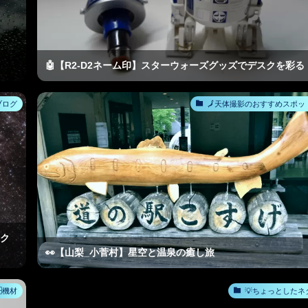
🤖【R2-D2ネーム印】スターウォーズグッズでデスクを彩る
ブログ
🗾天体撮影のおすすめスポッ
ック
👀【山梨_小菅村】星空と温泉の癒し旅
🗄機材
💡ちょっとしたネ