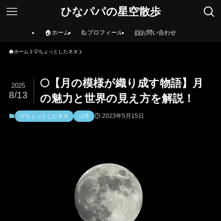
ひなパパの星空散歩
🏠ホーム
🙋プロフィール
📨お問い合わせ
ホーム
💡ちょっとしたネタ
🌕【月の模様が織り成す物語】月
2025
8/13
の魅力と世界の見え方を解説！
2023年5月15日
💡ちょっとしたネタ
🌙月