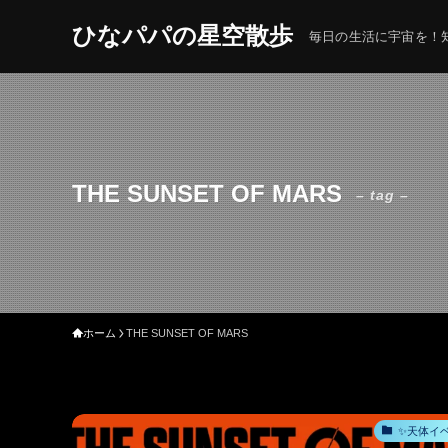
ひなパパの星空散歩
毎日の生活に宇宙を！知
THE SUNSET OF MARS
– tag –
ホーム
THE SUNSET OF MARS
✨天体イ