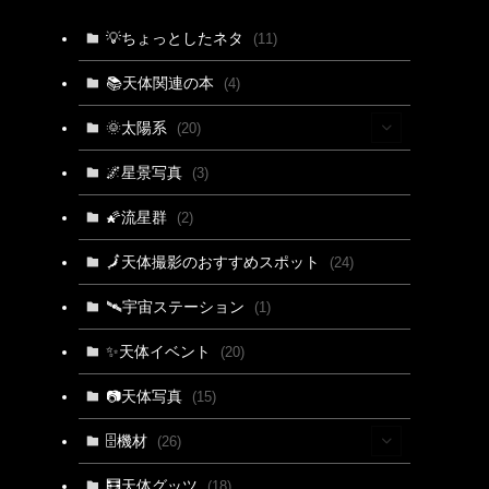
💡ちょっとしたネタ
(11)
📚天体関連の本
(4)
🌞太陽系
(20)
(15)
🌌星景写真
(3)
(4)
🌠流星群
(2)
(3)
🗾天体撮影のおすすめスポット
(24)
🛰宇宙ステーション
(1)
✨天体イベント
(20)
📷天体写真
(15)
🗄機材
(26)
(2)
🧮天体グッツ
(18)