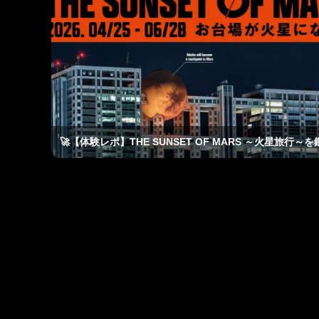
🚀【体験レポ】THE SUNSET OF MARS ～火星旅行～を