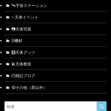
🛰宇宙ステーション
✨天体イベント
📷天体写真
🗄機材
🧮天体グッツ
🎤天体教室
🫠雑記ブログ
🤤その他（星以外）