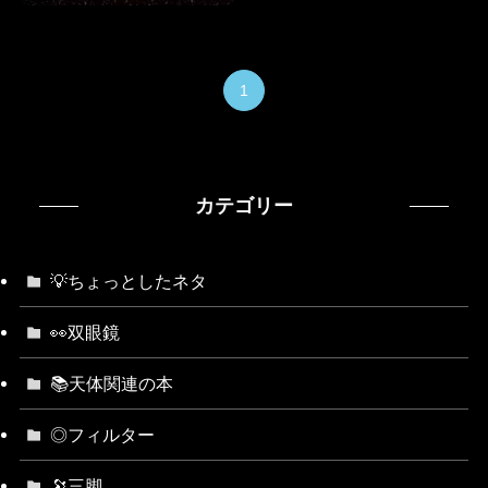
1
カテゴリー
💡ちょっとしたネタ
👀双眼鏡
📚天体関連の本
◎フィルター
🔭三脚