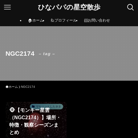
ひなパパの星空散歩
🏠ホーム
🙋プロフィール
📨お問い合わせ
NGC2174
– tag –
ホーム
NGC2174
💡ちょっとしたネタ
🐵【モンキー星雲
（NGC2174）】場所・
特徴・観察シーズンま
とめ