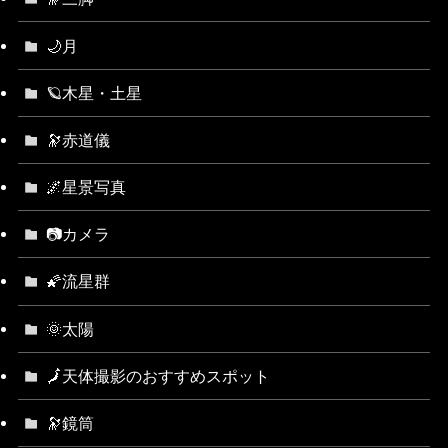
🌙月
🪐木星・土星
🔭赤道儀
🌌星景写真
📷カメラ
🌠流星群
🌞太陽
🗾天体撮影のおすすめスポット
🔭鏡筒