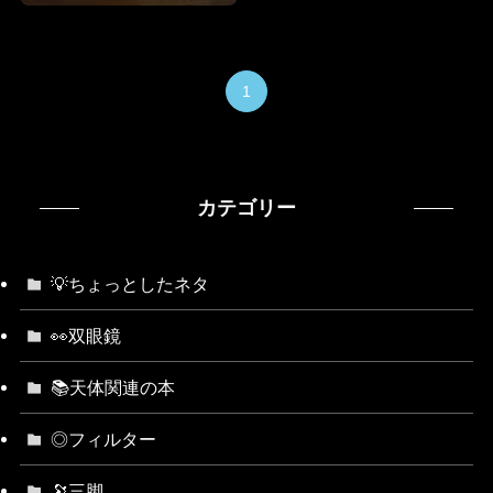
1
カテゴリー
💡ちょっとしたネタ
👀双眼鏡
📚天体関連の本
◎フィルター
🔭三脚