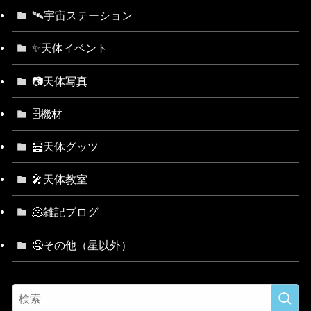
🛰宇宙ステーション
✨天体イベント
📷天体写真
🗄機材
🧮天体グッツ
🎤天体教室
🫠雑記ブログ
🤤その他（星以外）