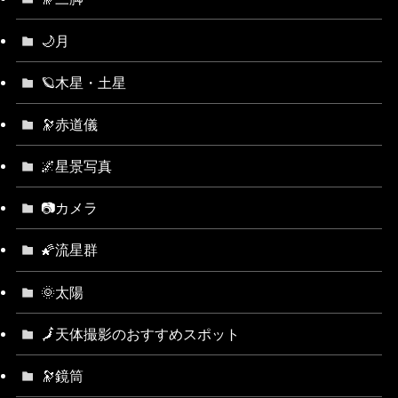
🌙月
🪐木星・土星
🔭赤道儀
🌌星景写真
📷カメラ
🌠流星群
🌞太陽
🗾天体撮影のおすすめスポット
🔭鏡筒