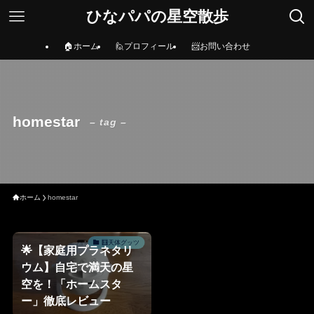
ひなパパの星空散歩
🏠ホーム
🙋プロフィール
📨お問い合わせ
homestar
– tag –
ホーム
homestar
🧮天体グッツ
🌟【家庭用プラネタリ
ウム】自宅で満天の星
空を！「ホームスタ
ー」徹底レビュー