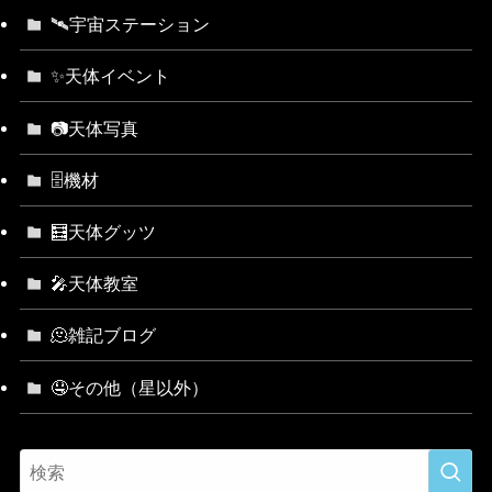
🛰宇宙ステーション
✨天体イベント
📷天体写真
🗄機材
🧮天体グッツ
🎤天体教室
🫠雑記ブログ
🤤その他（星以外）