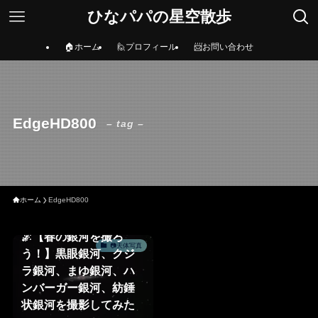
ひなパパの星空散歩
🏠ホーム
🙋プロフィール
📨お問い合わせ
EdgeHD800
– tag –
ホーム
EdgeHD800
🌌【春の銀河を撮ろ
📷天体写真
う！】黒眼銀河、クジ
ラ銀河、まゆ銀河、ハ
ンバーガー銀河、紡錘
状銀河を撮影してみた