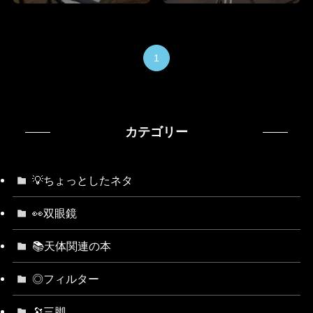
1
カテゴリー
💡ちょっとしたネタ
👀双眼鏡
📚天体関連の本
◎フィルター
🔭三脚