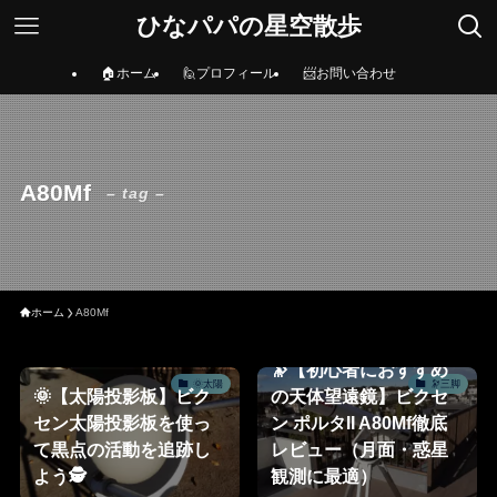
ひなパパの星空散歩
🏠ホーム
🙋プロフィール
📨お問い合わせ
A80Mf
– tag –
ホーム
A80Mf
🔭【初心者におすすめ
🌞太陽
🔭三脚
🌞【太陽投影板】ビク
の天体望遠鏡】ビクセ
セン太陽投影板を使っ
ン ポルタII A80Mf徹底
て黒点の活動を追跡し
レビュー（月面・惑星
よう🕵
観測に最適）