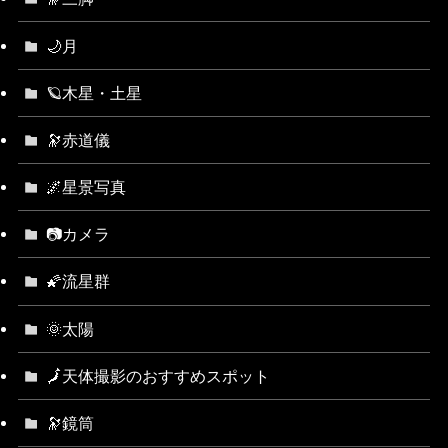
🌙月
🪐木星・土星
🔭赤道儀
🌌星景写真
📷カメラ
🌠流星群
🌞太陽
🗾天体撮影のおすすめスポット
🔭鏡筒