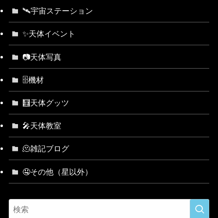
🛰宇宙ステーション
✨天体イベント
📷天体写真
🗄機材
🧮天体グッツ
🎤天体教室
🫠雑記ブログ
🤤その他（星以外）