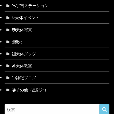
🛰宇宙ステーション
✨天体イベント
📷天体写真
🗄機材
🧮天体グッツ
🎤天体教室
🫠雑記ブログ
🤤その他（星以外）