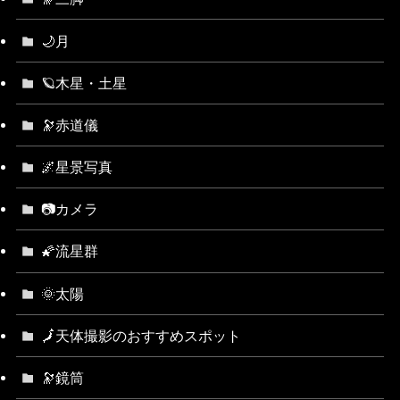
🌙月
🪐木星・土星
🔭赤道儀
🌌星景写真
📷カメラ
🌠流星群
🌞太陽
🗾天体撮影のおすすめスポット
🔭鏡筒