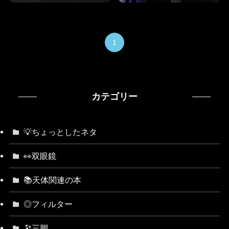
1
カテゴリー
💡ちょっとしたネタ
👀双眼鏡
📚天体関連の本
◎フィルター
🔭三脚