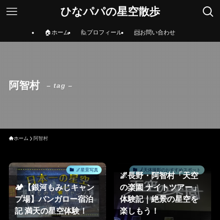
ひなパパの星空散歩
🏠ホーム
🙋プロフィール
📨お問い合わせ
阿智村
– tag –
ホーム
阿智村
🌌星景写真
🗾天体撮影のおすすめスポット
🌌長野・阿智村「天空
🏕️【銀河もみじキャン
の楽園 ナイトツアー」
プ場】バンガロー宿泊
体験記｜絶景の星空を
記 満天の星空体験！
楽しもう！