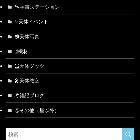
🛰宇宙ステーション
✨天体イベント
📷天体写真
🗄機材
🧮天体グッツ
🎤天体教室
🫠雑記ブログ
🤤その他（星以外）