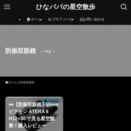
ひなパパの星空散歩
🏠ホーム
🙋プロフィール
📨お問い合わせ
防振双眼鏡
– tag –
ホーム
防振双眼鏡
👀双眼鏡
👀【防振双眼鏡】Vixen
ビクセン ATERA II
H12×30 で見る星空観
察！購入レビュー