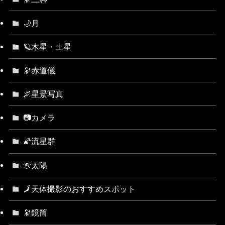
🌙月
🪐木星・土星
🔭赤道儀
🌌星景写真
📷カメラ
🌠流星群
🌞太陽
🗾天体撮影のおすすめスポット
🔭鏡筒