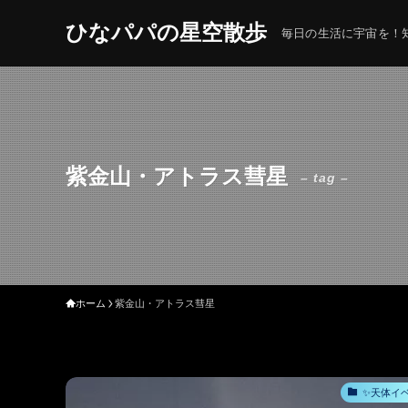
ひなパパの星空散歩
毎日の生活に宇宙を！知
紫金山・アトラス彗星
– tag –
ホーム
紫金山・アトラス彗星
✨天体イ