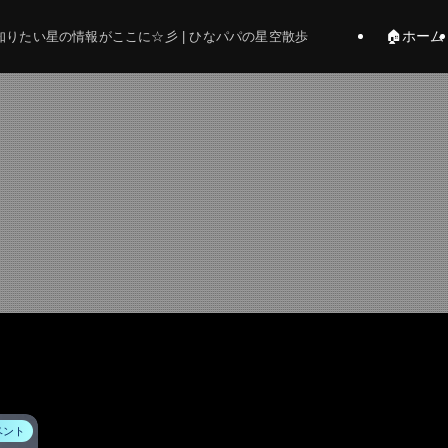
🏠ホーム
りたい星の情報がここに☆彡 | ひなパパの星空散歩
ベント