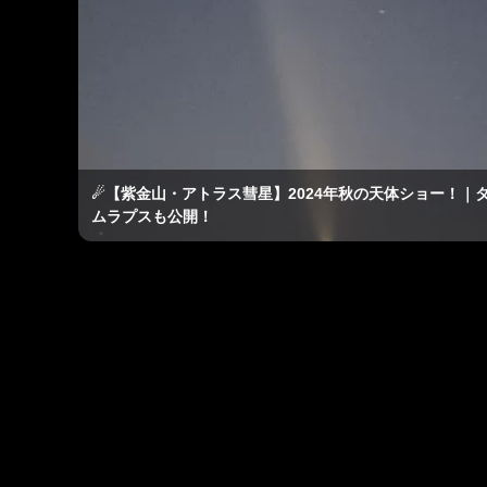
☄【紫金山・アトラス彗星】2024年秋の天体ショー！｜
ムラプスも公開！