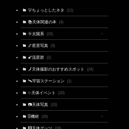
💡ちょっとしたネタ
(11)
📚天体関連の本
(4)
🌞太陽系
(20)
(15)
🌌星景写真
(3)
(4)
🌠流星群
(2)
(3)
🗾天体撮影のおすすめスポット
(24)
🛰宇宙ステーション
(1)
✨天体イベント
(20)
📷天体写真
(15)
🗄機材
(26)
(2)
🧮天体グッツ
(18)