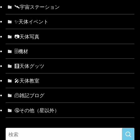
🛰宇宙ステーション
✨天体イベント
📷天体写真
🗄機材
🧮天体グッツ
🎤天体教室
🫠雑記ブログ
🤤その他（星以外）