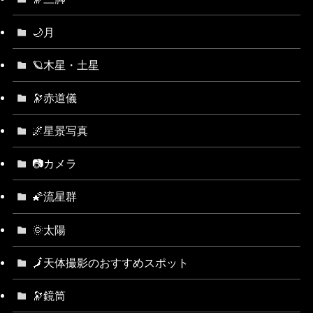
🌙月
🪐木星・土星
🔭赤道儀
🌌星景写真
📷カメラ
🌠流星群
🌞太陽
🗾天体撮影のおすすめスポット
🔭鏡筒