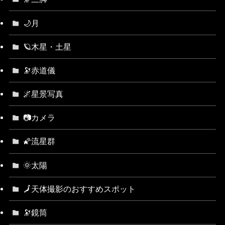
🌙月
🪐木星・土星
🔭赤道儀
🌌星景写真
📷カメラ
🌠流星群
🌞太陽
🗾天体撮影のおすすめスポット
🔭鏡筒