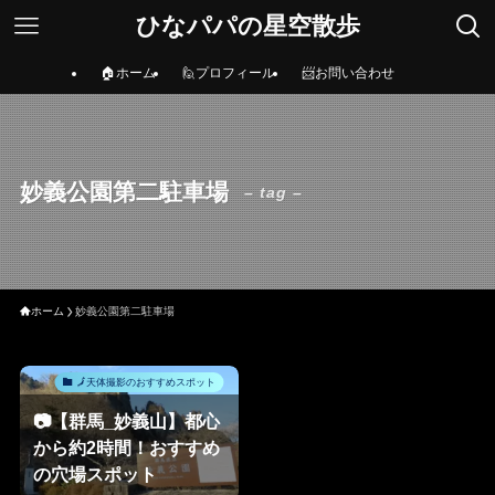
ひなパパの星空散歩
🏠ホーム
🙋プロフィール
📨お問い合わせ
妙義公園第二駐車場
– tag –
ホーム
妙義公園第二駐車場
🗾天体撮影のおすすめスポット
📷【群馬_妙義山】都心
から約2時間！おすすめ
の穴場スポット