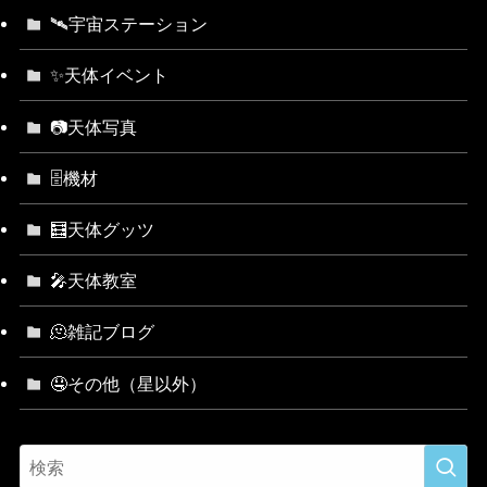
🛰宇宙ステーション
✨天体イベント
📷天体写真
🗄機材
🧮天体グッツ
🎤天体教室
🫠雑記ブログ
🤤その他（星以外）