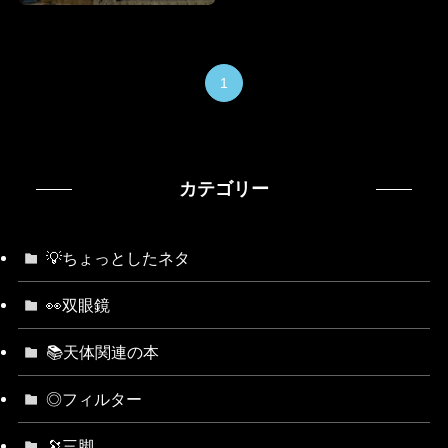
1
カテゴリー
💡ちょっとしたネタ
👀双眼鏡
📚天体関連の本
◎フィルター
🔭三脚