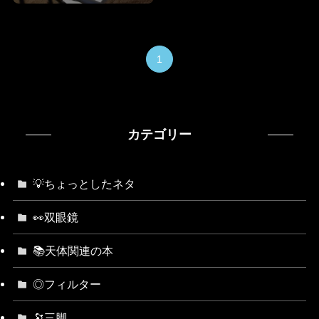
1
カテゴリー
💡ちょっとしたネタ
👀双眼鏡
📚天体関連の本
◎フィルター
🔭三脚