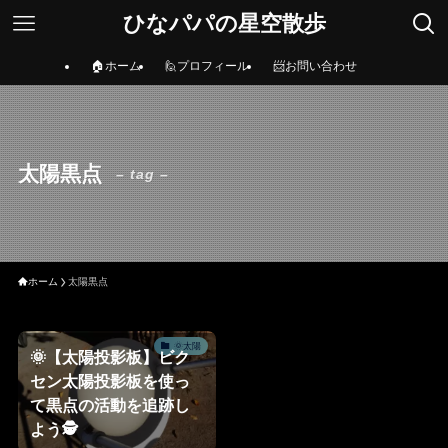
ひなパパの星空散歩
🏠ホーム
🙋プロフィール
📨お問い合わせ
太陽黒点
– tag –
ホーム
太陽黒点
🌞太陽
🌞【太陽投影板】ビク
セン太陽投影板を使っ
て黒点の活動を追跡し
よう🕵