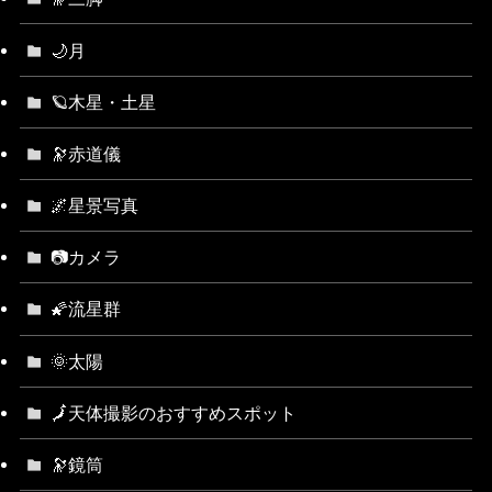
🌙月
🪐木星・土星
🔭赤道儀
🌌星景写真
📷カメラ
🌠流星群
🌞太陽
🗾天体撮影のおすすめスポット
🔭鏡筒