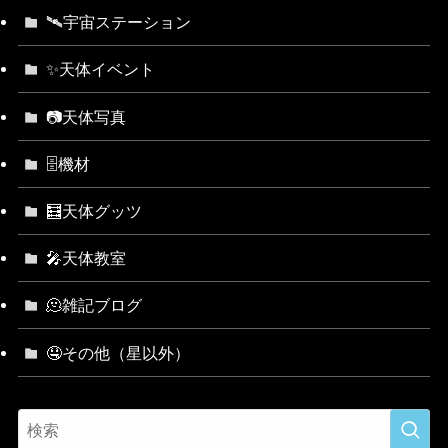
🛰宇宙ステーション
✨天体イベント
📷天体写真
🗄機材
🧮天体グッツ
🎤天体教室
🫠雑記ブログ
🤤その他（星以外）