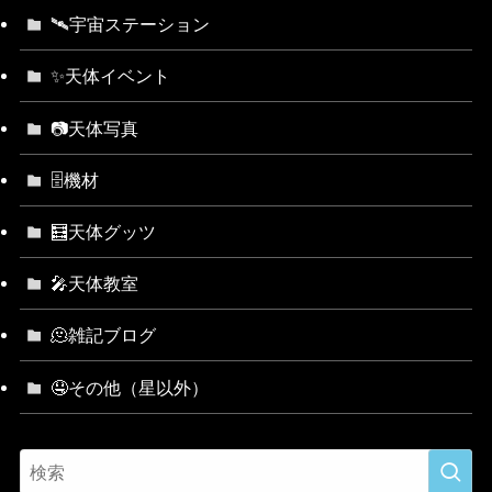
🛰宇宙ステーション
✨天体イベント
📷天体写真
🗄機材
🧮天体グッツ
🎤天体教室
🫠雑記ブログ
🤤その他（星以外）