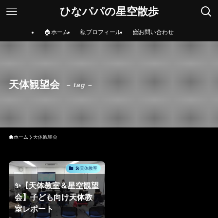
ひなパパの星空散歩
🏠ホーム
🙋プロフィール
📨お問い合わせ
天体観望会
– tag –
ホーム
天体観望会
🎤天体教室
✨【天体教室＆星空観望
会】子ども向け天体教
室レポート