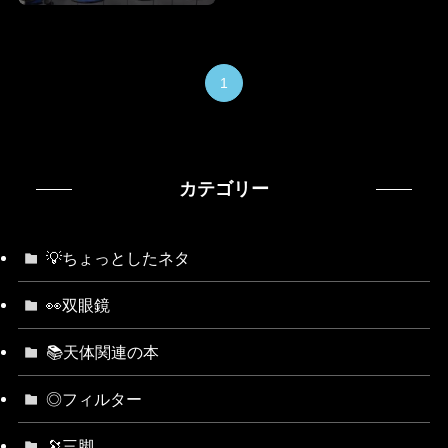
1
カテゴリー
💡ちょっとしたネタ
👀双眼鏡
📚天体関連の本
◎フィルター
🔭三脚