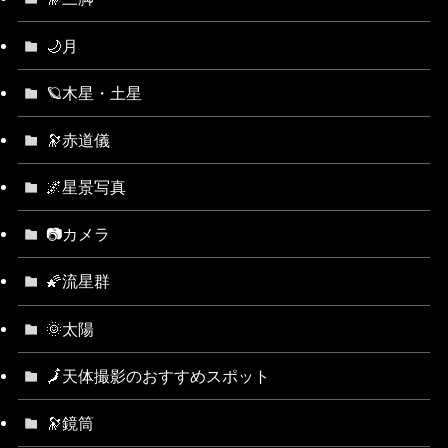
🌙月
🪐木星・土星
🔭赤道儀
🌌星景写真
📷カメラ
🌠流星群
🌞太陽
🗾天体撮影のおすすめスポット
🔭鏡筒