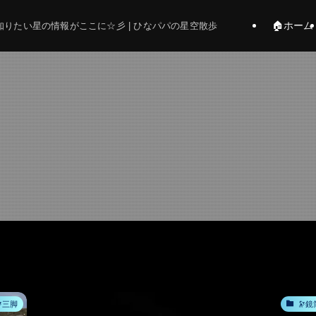
🏠ホーム
りたい星の情報がここに☆彡 | ひなパパの星空散歩
三脚
🔭鏡