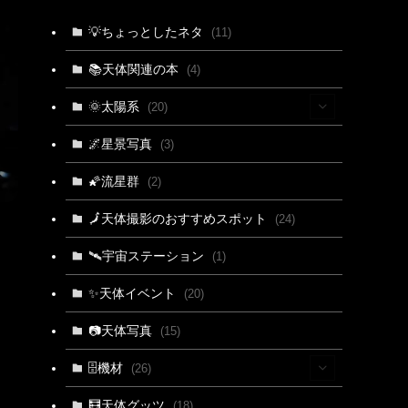
💡ちょっとしたネタ
(11)
📚天体関連の本
(4)
🌞太陽系
(20)
(15)
🌌星景写真
(3)
(4)
🌠流星群
(2)
(3)
🗾天体撮影のおすすめスポット
(24)
🛰宇宙ステーション
(1)
✨天体イベント
(20)
📷天体写真
(15)
🗄機材
(26)
(2)
🧮天体グッツ
(18)