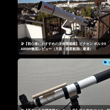
🔭【初心者におすすめの天体望遠鏡】ビクセン ポルタII
A80Mf徹底レビュー（月面・惑星観測に最適）
