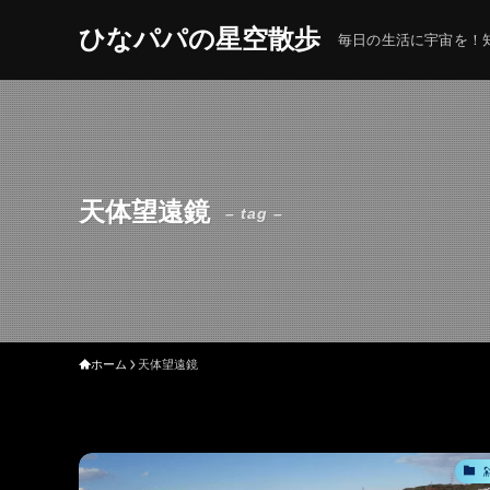
ひなパパの星空散歩
毎日の生活に宇宙を！知
天体望遠鏡
– tag –
ホーム
天体望遠鏡
