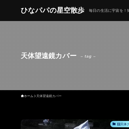
ひなパパの星空散歩
毎日の生活に宇宙を！知
天体望遠鏡カバー
– tag –
ホーム
天体望遠鏡カバー
🧮天体