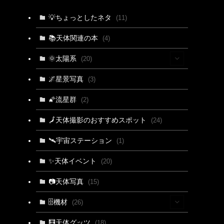
💡ちょっとしたネタ
(11)
📚天体関連の本
(4)
🌞太陽系
(20)
(15)
🌌星景写真
(3)
(4)
🌠流星群
(2)
(3)
🗾天体撮影のおすすめスポット
(24)
🛰宇宙ステーション
(1)
✨天体イベント
(20)
📷天体写真
(15)
🗄機材
(26)
(2)
🧮天体グッツ
(18)