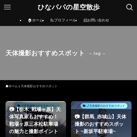
ひなパパの星空散歩
🏠ホーム
🙋プロフィール
📨お問い合わせ
天体撮影おすすめスポット
– tag –
ホーム
天体撮影おすすめスポット
🗾天体撮影のおすすめスポット
🗾天体撮影のおすすめスポット
📷【栃木_戦場ヶ原】天
体写真家もおすすめ！
📷【群馬_赤城山】天体
戦場ヶ原三本松駐車場
撮影のおすすめスポッ
の魅力と撮影ポイント
ト ~新坂平駐車場~