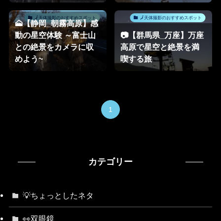
🗾天体撮影のおすすめスポット
🗾天体撮影のおすすめスポット
🗻【静岡_朝霧高原】感
動の星空体験 ～富士山
📷【群馬県_万座】万座
との絶景をカメラに収
高原で星空と絶景を満
めよう~
喫する旅
1
カテゴリー
💡ちょっとしたネタ
👀双眼鏡