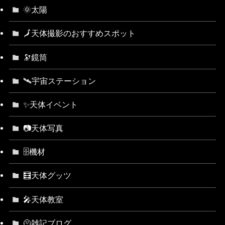
🌞太陽
🗾天体撮影のおすすめスポット
🔭鏡筒
🛰宇宙ステーション
✨天体イベント
📷天体写真
🗄機材
🧮天体グッツ
🎤天体教室
🫠雑記ブログ