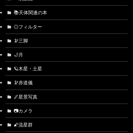
📚天体関連の本
◎フィルター
🔭三脚
🌙月
🪐木星・土星
🔭赤道儀
🌌星景写真
📷カメラ
🌠流星群