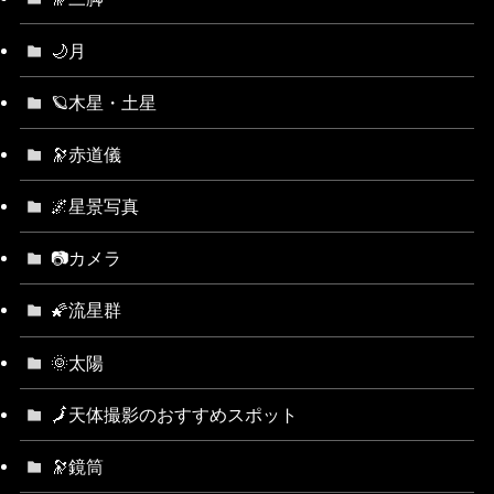
🌙月
🪐木星・土星
🔭赤道儀
🌌星景写真
📷カメラ
🌠流星群
🌞太陽
🗾天体撮影のおすすめスポット
🔭鏡筒