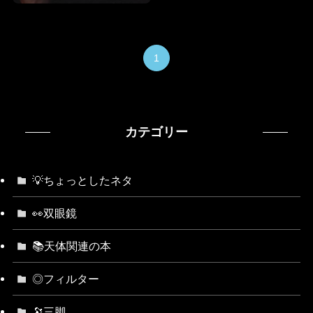
1
カテゴリー
💡ちょっとしたネタ
👀双眼鏡
📚天体関連の本
◎フィルター
🔭三脚