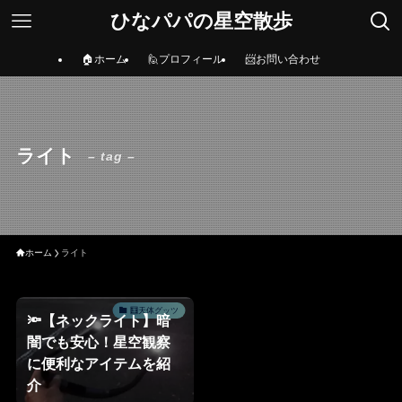
ひなパパの星空散歩
🏠ホーム
🙋プロフィール
📨お問い合わせ
ライト
– tag –
ホーム
ライト
🧮天体グッツ
🔦【ネックライト】暗
闇でも安心！星空観察
に便利なアイテムを紹
介