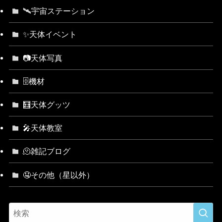
🛰宇宙ステーション
✨天体イベント
📷天体写真
🗄機材
🧮天体グッツ
🎤天体教室
🫠雑記ブログ
🤤その他（星以外）