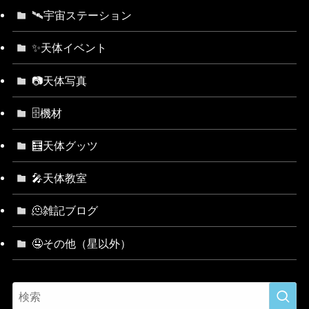
🛰宇宙ステーション
✨天体イベント
📷天体写真
🗄機材
🧮天体グッツ
🎤天体教室
🫠雑記ブログ
🤤その他（星以外）