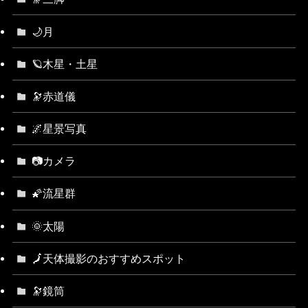
🌙月
🪐木星・土星
🔭赤道儀
🌌星景写真
📷カメラ
🌠流星群
🌞太陽
🗾天体撮影のおすすめスポット
🔭鏡筒