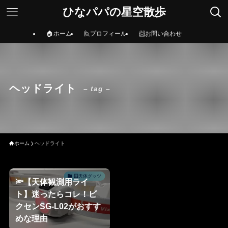
ひなパパの星空散歩
🏠ホーム
🙋プロフィール
📨お問い合わせ
ヘッドライト
– tag –
ホーム
ヘッドライト
🧮天体グッツ
🔦【天体観測用ライ
ト】迷ったらコレ！ビ
クセンSG-L02がおすす
めな理由