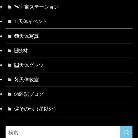
🛰宇宙ステーション
✨天体イベント
📷天体写真
🗄機材
🧮天体グッツ
🎤天体教室
🫠雑記ブログ
🤤その他（星以外）