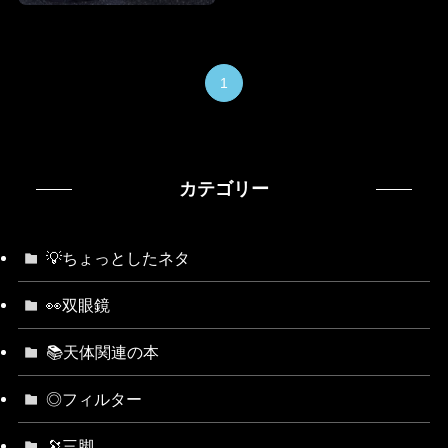
1
カテゴリー
💡ちょっとしたネタ
👀双眼鏡
📚天体関連の本
◎フィルター
🔭三脚