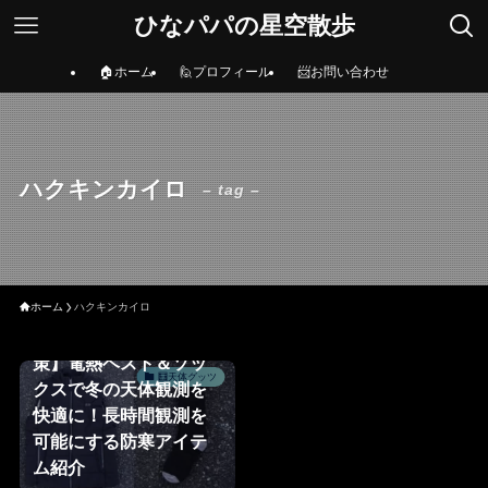
ひなパパの星空散歩
🏠ホーム
🙋プロフィール
📨お問い合わせ
ハクキンカイロ
– tag –
ホーム
ハクキンカイロ
🥶【天体観測の寒さ対
策】電熱ベスト＆ソッ
🧮天体グッツ
クスで冬の天体観測を
快適に！長時間観測を
可能にする防寒アイテ
ム紹介