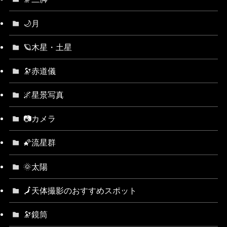
🌙月
🪐木星・土星
🔭赤道儀
🌌星景写真
📷カメラ
🌠流星群
🌞太陽
🗾天体撮影のおすすめスポット
🔭鏡筒