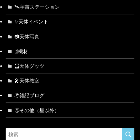
🛰宇宙ステーション
✨天体イベント
📷天体写真
🗄機材
🧮天体グッツ
🎤天体教室
🫠雑記ブログ
🤤その他（星以外）