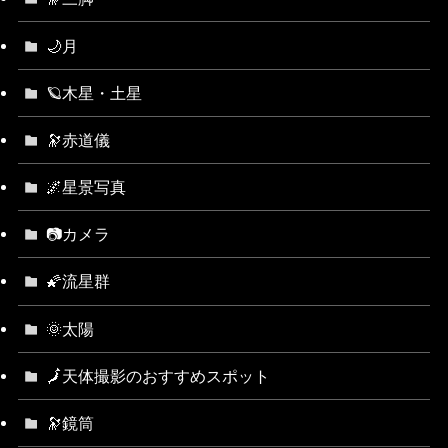
🌙月
🪐木星・土星
🔭赤道儀
🌌星景写真
📷カメラ
🌠流星群
🌞太陽
🗾天体撮影のおすすめスポット
🔭鏡筒