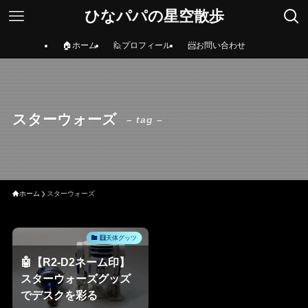
ひなパパの星空散歩
🏠ホーム
🙋プロフィール
📨お問い合わせ
スターウォーズ
– tag –
ホーム
スターウォーズ
🧮天体グッツ
🤖【R2-D2ネーム印】
スターウォーズグッズ
でデスクを彩る