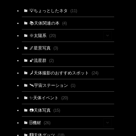
💡ちょっとしたネタ
(11)
📚天体関連の本
(4)
🌞太陽系
(20)
(15)
🌌星景写真
(3)
(4)
🌠流星群
(2)
(3)
🗾天体撮影のおすすめスポット
(24)
🛰宇宙ステーション
(1)
✨天体イベント
(20)
📷天体写真
(15)
🗄機材
(26)
(2)
🧮天体グッツ
(18)