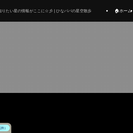
🏠ホーム
りたい星の情報がここに☆彡 | ひなパパの星空散歩
以外）