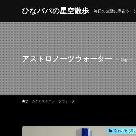
ひなパパの星空散歩
毎日の生活に宇宙を！知
アストロノーツウォーター
– tag –
ホーム
アストロノーツウォーター
🤤その他（星