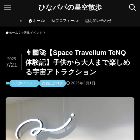
ひなパパの星空散歩
🏠ホーム
🙋プロフィール
📨お問い合わせ
ホーム
✨天体イベント
👨🏻‍🚀【Space Travelium TeNQ
2025
体験記】子供から大人まで楽しめ
7/21
る宇宙アトラクション
2025年3月1日
✨天体イベント
🫠雑記ブログ