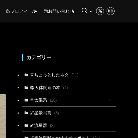
🙋プロフィール
📨お問い合わせ
カテゴリー
💡ちょっとしたネタ
(11)
📚天体関連の本
(4)
🌞太陽系
(20)
(15)
🌌星景写真
(3)
(4)
🌠流星群
(2)
(3)
🗾天体撮影のおすすめスポット