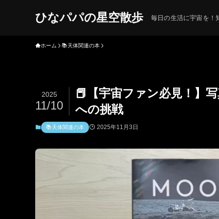
ひなパパの星空散歩
毎日の生活に宇宙を！知
ホーム
📚天体関連の本
📕【宇宙ファン必見！】写
2025
11/10
への挑戦
2025年11月3日
📚天体関連の本