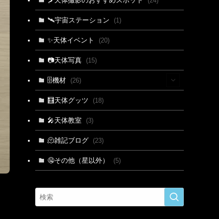
(24)
🛰宇宙ステーション
(1)
✨天体イベント
(20)
📷天体写真
(15)
🗄機材
(26)
(2)
🧮天体グッツ
(18)
(1)
🎤天体教室
(3)
(3)
🫠雑記ブログ
(23)
(2)
🤤その他（星以外）
(5)
(5)
(9)