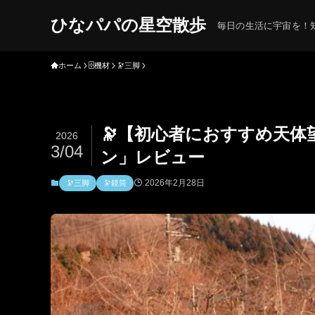
ひなパパの星空散歩
毎日の生活に宇宙を！知
ホーム
🗄機材
🔭三脚
🔭【初心者におすすめ天体
2026
3/04
ン」レビュー
2026年2月28日
🔭三脚
🔭鏡筒