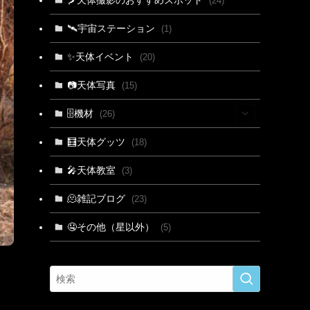
(24)
🛰宇宙ステーション
(1)
✨天体イベント
(20)
📷天体写真
(15)
🗄機材
(26)
(2)
🧮天体グッツ
(18)
(1)
🎤天体教室
(3)
(3)
🫠雑記ブログ
(23)
(2)
🤤その他（星以外）
(5)
(5)
(9)