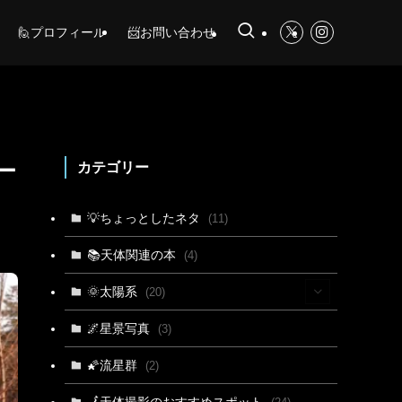
🙋プロフィール
📨お問い合わせ
ー
カテゴリー
💡ちょっとしたネタ
(11)
📚天体関連の本
(4)
🌞太陽系
(20)
(15)
🌌星景写真
(3)
(4)
🌠流星群
(2)
(3)
🗾天体撮影のおすすめスポット