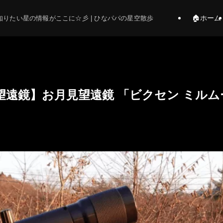
🏠ホーム
りたい星の情報がここに☆彡 | ひなパパの星空散歩
望遠鏡】お月見望遠鏡 「ビクセン ミルム