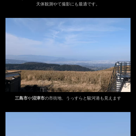
天体観測やて撮影にも最適です。
三島市
や
沼津市
の市街地、うっすらと駿河港も見えます