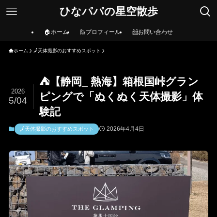
ひなパパの星空散歩
🏠ホーム
🙋プロフィール
📨お問い合わせ
ホーム
🗾天体撮影のおすすめスポット
⛺【静岡_ 熱海】箱根国峠グラン
2026
ピングで「ぬくぬく天体撮影」体
5/04
験記
2026年4月4日
🗾天体撮影のおすすめスポット