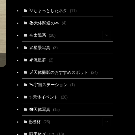
💡ちょっとしたネタ
(11)
📚天体関連の本
(4)
🌞太陽系
(20)
(15)
🌌星景写真
(3)
(4)
🌠流星群
(2)
(3)
🗾天体撮影のおすすめスポット
(24)
🛰宇宙ステーション
(1)
✨天体イベント
(20)
📷天体写真
(15)
🗄機材
(26)
(2)
🧮天体グッツ
(18)