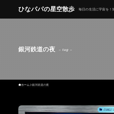
ひなパパの星空散歩
毎日の生活に宇宙を！知
銀河鉄道の夜
– tag –
ホーム
銀河鉄道の夜
🫠雑記