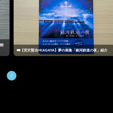
学館
🚃【宮沢賢治×KAGAYA】夢の画集「銀河鉄道の夜」紹介
1