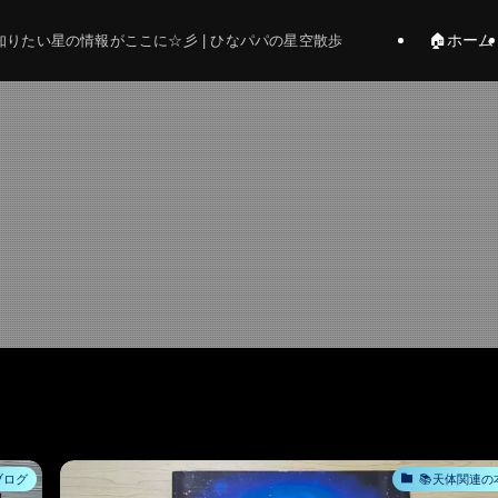
🏠ホーム
りたい星の情報がここに☆彡 | ひなパパの星空散歩
ブログ
📚天体関連の