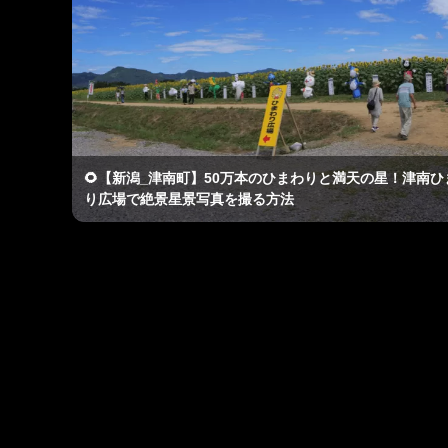
🌻【新潟_津南町】50万本のひまわりと満天の星！津南ひ
り広場で絶景星景写真を撮る方法