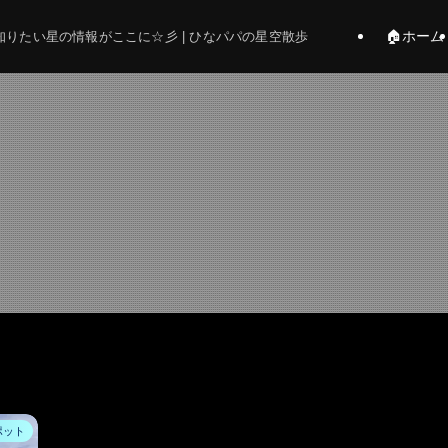
🏠ホーム
りたい星の情報がここに☆彡 | ひなパパの星空散歩
ポット