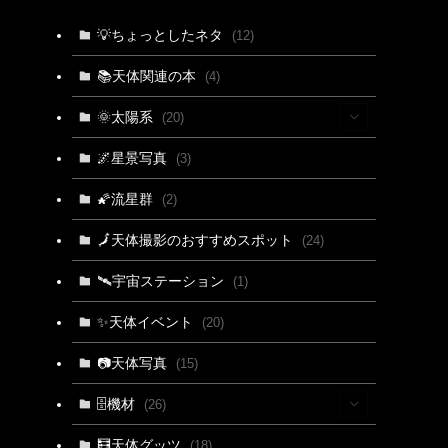
💡ちょっとしたネタ
(12)
📚天体関連の本
(4)
🌞太陽系
(20)
(15)
🌌星景写真
(3)
(4)
🌠流星群
(2)
(3)
🗾天体撮影のおすすめスポット
(24)
🛰宇宙ステーション
(1)
✨天体イベント
(20)
📷天体写真
(15)
🗄機材
(26)
(2)
🧮天体グッツ
(18)