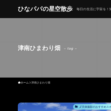
ひなパパの星空散歩
毎日の生活に宇宙を！知
津南ひまわり畑
– tag –
ホーム
津南ひまわり畑
🗾天体撮影のおすすめス