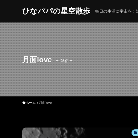
ひなパパの星空散歩
毎日の生活に宇宙を！知
月面love
– tag –
ホーム
月面love