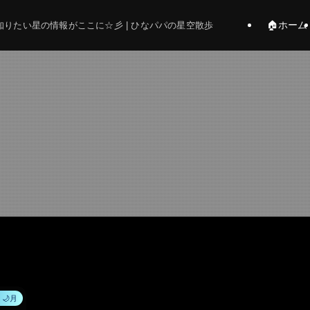
🏠ホーム
りたい星の情報がここに☆彡 | ひなパパの星空散歩
🌙月