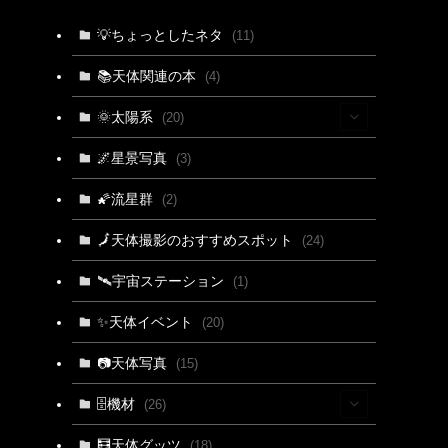
💡ちょっとしたネタ
(11)
📚天体関連の本
(4)
🌞太陽系
(20)
(15)
🌌星景写真
(3)
(4)
🌠流星群
(2)
(3)
🗾天体撮影のおすすめスポット
(24)
🛰宇宙ステーション
(1)
✨天体イベント
(20)
📷天体写真
(15)
🗄機材
(26)
(2)
🧮天体グッツ
(18)