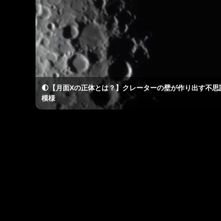
🌓【月面Xの正体とは？】クレーターの壁が作り出す不思
模様