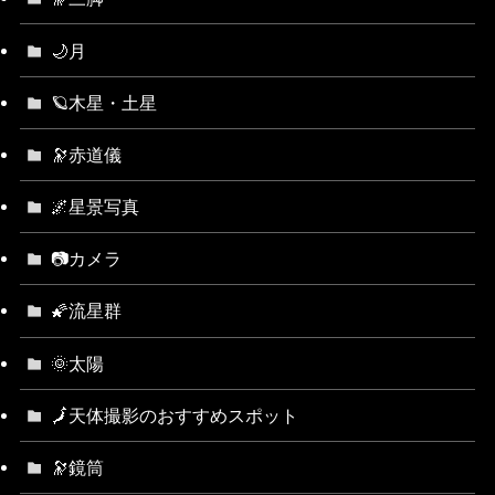
🌙月
🪐木星・土星
🔭赤道儀
🌌星景写真
📷カメラ
🌠流星群
🌞太陽
🗾天体撮影のおすすめスポット
🔭鏡筒