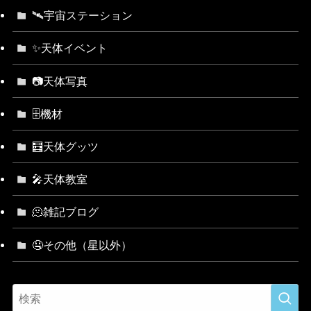
🛰宇宙ステーション
✨天体イベント
📷天体写真
🗄機材
🧮天体グッツ
🎤天体教室
🫠雑記ブログ
🤤その他（星以外）