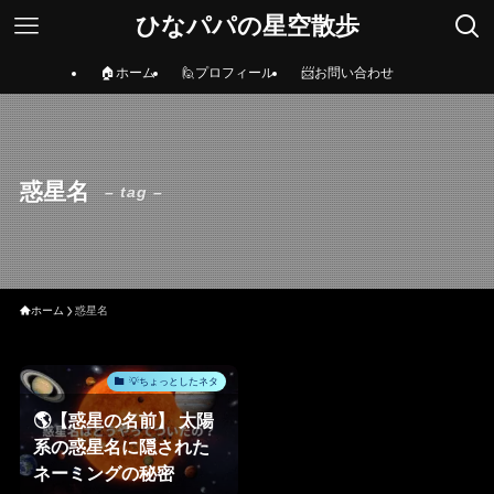
ひなパパの星空散歩
🏠ホーム
🙋プロフィール
📨お問い合わせ
惑星名
– tag –
ホーム
惑星名
💡ちょっとしたネタ
🌎【惑星の名前】 太陽
系の惑星名に隠された
ネーミングの秘密