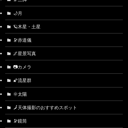
🌙月
🪐木星・土星
🔭赤道儀
🌌星景写真
📷カメラ
🌠流星群
🌞太陽
🗾天体撮影のおすすめスポット
🔭鏡筒