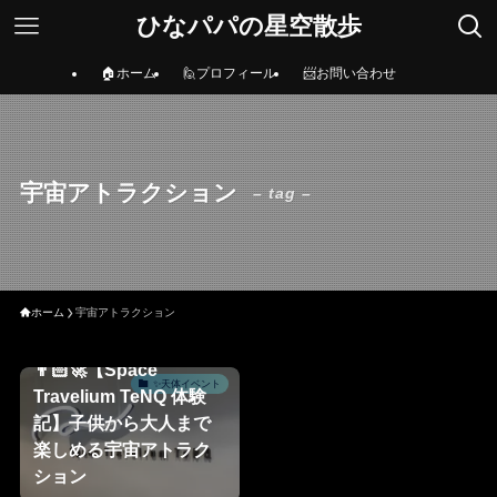
ひなパパの星空散歩
🏠ホーム
🙋プロフィール
📨お問い合わせ
宇宙アトラクション
– tag –
ホーム
宇宙アトラクション
👨🏻‍🚀【Space
✨天体イベント
Travelium TeNQ 体験
記】子供から大人まで
楽しめる宇宙アトラク
ション