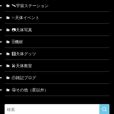
🛰宇宙ステーション
✨天体イベント
📷天体写真
🗄機材
🧮天体グッツ
🎤天体教室
🫠雑記ブログ
🤤その他（星以外）