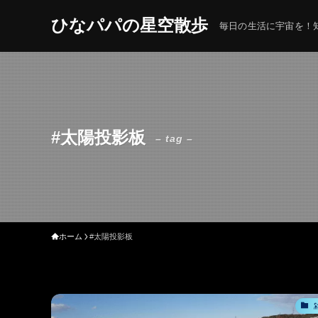
ひなパパの星空散歩
毎日の生活に宇宙を！知
#太陽投影板
– tag –
ホーム
#太陽投影板
