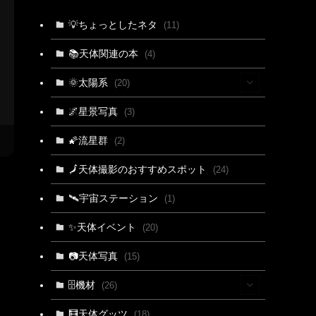
💡ちょっとしたネタ
(11)
📚天体関連の本
(4)
🌞太陽系
(20)
(15)
🌌星景写真
(3)
(4)
🌠流星群
(2)
(3)
🗾天体撮影のおすすめスポット
(24)
🛰宇宙ステーション
(1)
✨天体イベント
(20)
📷天体写真
(15)
🗄機材
(26)
(2)
🧮天体グッツ
(18)