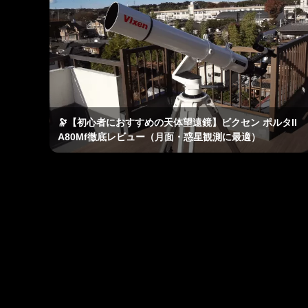
🔭【初心者におすすめの天体望遠鏡】ビクセン ポルタII
A80Mf徹底レビュー（月面・惑星観測に最適）