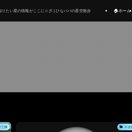
🏠ホーム
りたい星の情報がここに☆彡 | ひなパパの星空散歩
三脚
🌞太