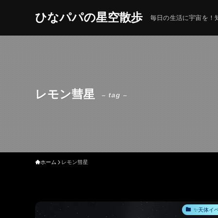
ひなパパの星空散歩
毎日の生活に宇宙を！知
レモン彗星
– tag –
ホーム
レモン彗星
✨天体イ