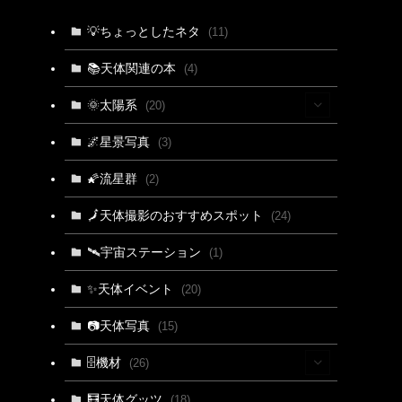
💡ちょっとしたネタ
(11)
📚天体関連の本
(4)
🌞太陽系
(20)
(15)
🌌星景写真
(3)
(4)
🌠流星群
(2)
(3)
🗾天体撮影のおすすめスポット
(24)
🛰宇宙ステーション
(1)
✨天体イベント
(20)
📷天体写真
(15)
🗄機材
(26)
(2)
🧮天体グッツ
(18)