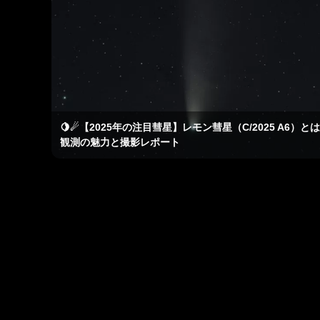
🍋☄【2025年の注目彗星】レモン彗星（C/2025 A6）と
観測の魅力と撮影レポート