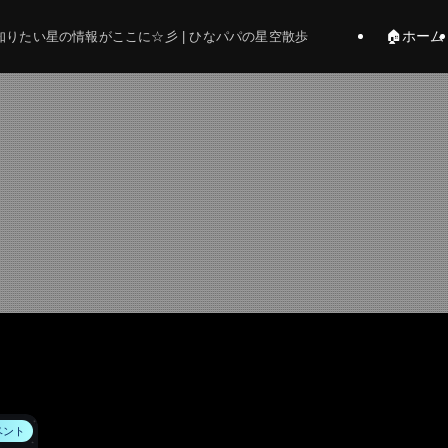
🏠ホーム
りたい星の情報がここに☆彡 | ひなパパの星空散歩
ベント