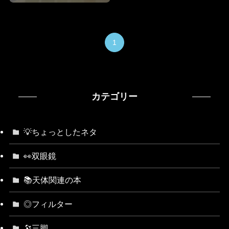
1
カテゴリー
💡ちょっとしたネタ
👀双眼鏡
📚天体関連の本
◎フィルター
🔭三脚