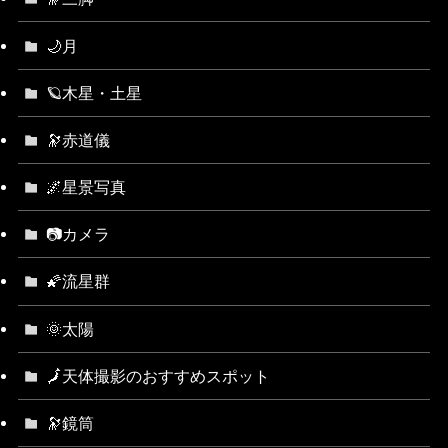
🌙月
🪐木星・土星
🔭赤道儀
🌌星景写真
📷カメラ
🌠流星群
🌞太陽
🗾天体撮影のおすすめスポット
🔭鏡筒