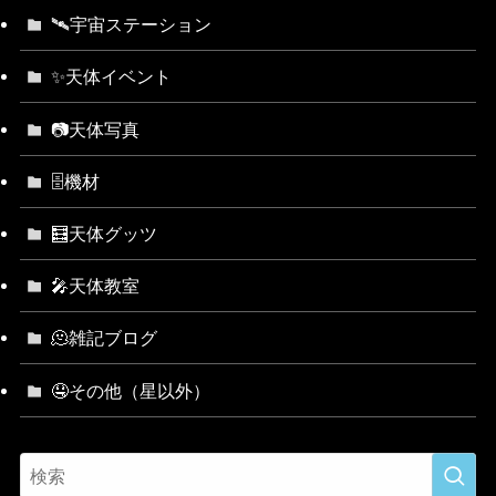
🛰宇宙ステーション
✨天体イベント
📷天体写真
🗄機材
🧮天体グッツ
🎤天体教室
🫠雑記ブログ
🤤その他（星以外）