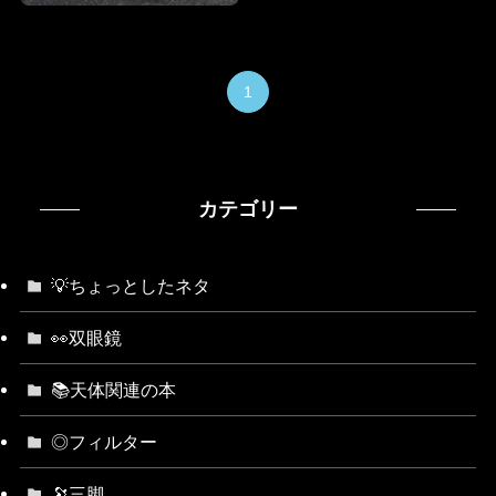
1
カテゴリー
💡ちょっとしたネタ
👀双眼鏡
📚天体関連の本
◎フィルター
🔭三脚