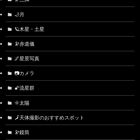
🌙月
🪐木星・土星
🔭赤道儀
🌌星景写真
📷カメラ
🌠流星群
🌞太陽
🗾天体撮影のおすすめスポット
🔭鏡筒