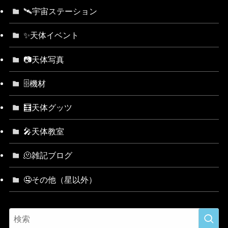
🛰宇宙ステーション
✨天体イベント
📷天体写真
🗄機材
🧮天体グッツ
🎤天体教室
🫠雑記ブログ
🤤その他（星以外）