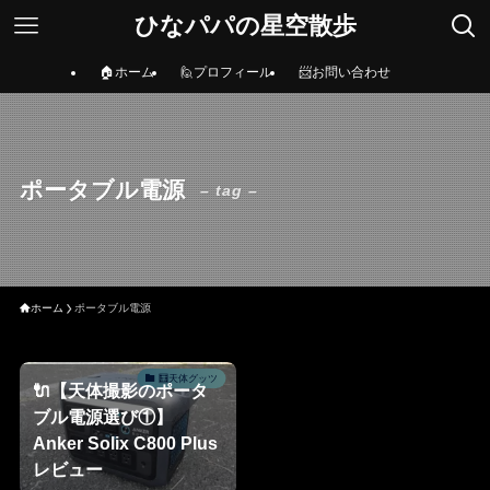
ひなパパの星空散歩
🏠ホーム
🙋プロフィール
📨お問い合わせ
ポータブル電源
– tag –
ホーム
ポータブル電源
🧮天体グッツ
🔌【天体撮影のポータ
ブル電源選び①】
Anker Solix C800 Plus
レビュー